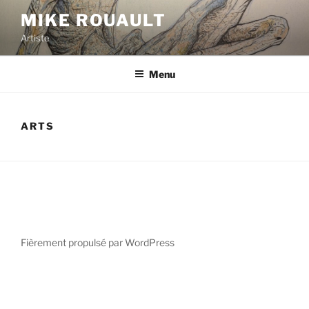
Aller
MIKE ROUAULT
au
Artiste
contenu
principal
Menu
ARTS
Fièrement propulsé par WordPress