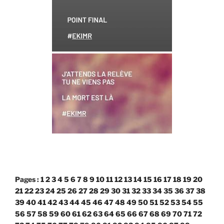
Pages :
1
2
3
4
5
6
7
8
9
10
11
12
13
14
15
16
17
18
19
20
21
22
23
24
25
26
27
28
29
30
31
32
33
34
35
36
37
38
39
40
41
42
43
44
45
46
47
48
49
50
51
52
53
54
55
56
57
58
59
60
61
62
63
64
65
66
67
68
69
70
71
72