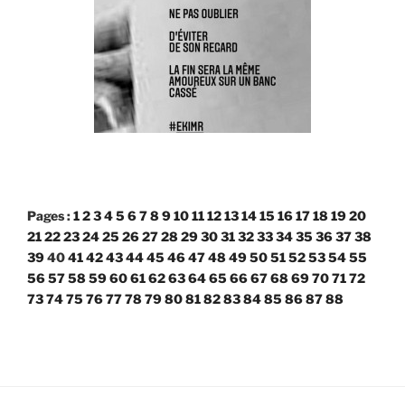
Pages :
1
2
3
4
5
6
7
8
9
10
11
12
13
14
15
16
17
18
19
20
21
22
23
24
25
26
27
28
29
30
31
32
33
34
35
36
37
38
39
40
41
42
43
44
45
46
47
48
49
50
51
52
53
54
55
56
57
58
59
60
61
62
63
64
65
66
67
68
69
70
71
72
73
74
75
76
77
78
79
80
81
82
83
84
85
86
87
88