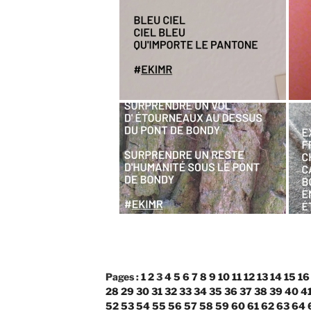
Pages :
1
2
3
4
5
6
7
8
9
10
11
12
13
14
15
16
28
29
30
31
32
33
34
35
36
37
38
39
40
4
52
53
54
55
56
57
58
59
60
61
62
63
64