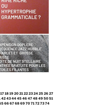
17
18
19
20
21
22
23
24
25
26
27
1
42
43
44
45
46
47
48
49
50
51
65
66
67
68
69
70
71
72
73
74