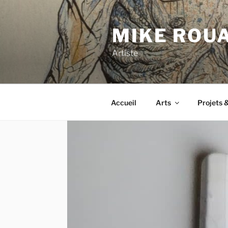
Aller
au
MIKE ROU
contenu
principal
Artiste
Accueil
Arts
Projets &