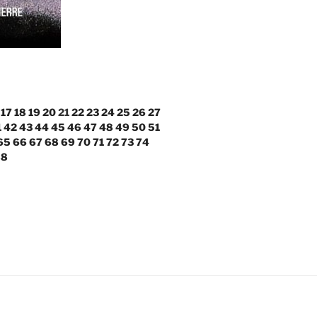
17
18
19
20
21
22
23
24
25
26
27
1
42
43
44
45
46
47
48
49
50
51
65
66
67
68
69
70
71
72
73
74
88